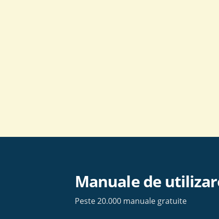
Skip
to
content
Manuale de utilizar
Peste 20.000 manuale gratuite