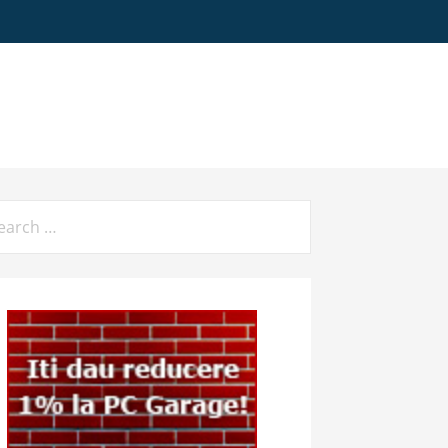
arch
: