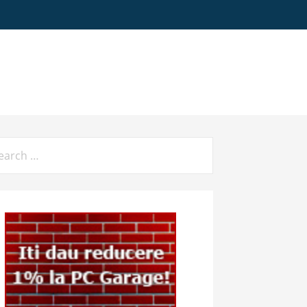
arch
: