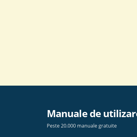
Skip
to
content
Manuale de utilizar
Peste 20.000 manuale gratuite