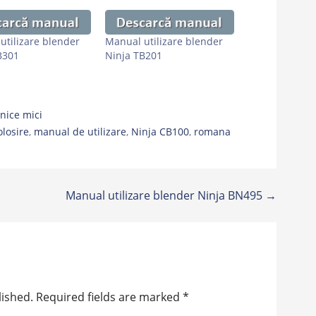
utilizare blender
Manual utilizare blender
B301
Ninja TB201
nice mici
olosire
,
manual de utilizare
,
Ninja CB100
,
romana
Manual utilizare blender Ninja BN495 →
lished.
Required fields are marked
*