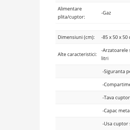
Alimentare
-Gaz
plita/cuptor:
Dimensiuni (cm):
-85 x 50 x 50
-Arzatoarele 
Alte caracteristici:
litri
-Siguranta p
-Compartime
-Tava cupto
-Capac meta
-Usa cuptor s