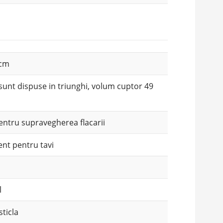
 cm
sunt dispuse in triunghi, volum cuptor 49
entru supravegherea flacarii
nt pentru tavi
r
l
ticla