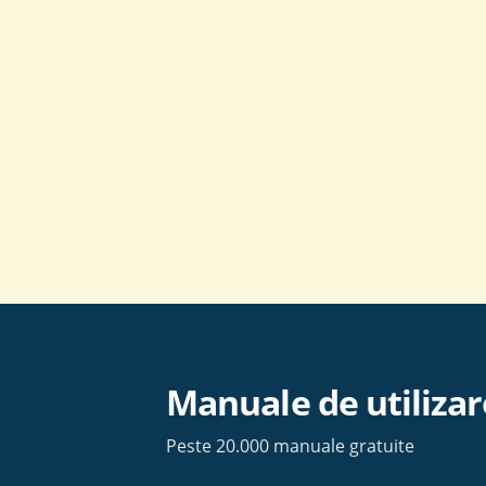
Skip
to
content
Manuale de utilizar
Peste 20.000 manuale gratuite