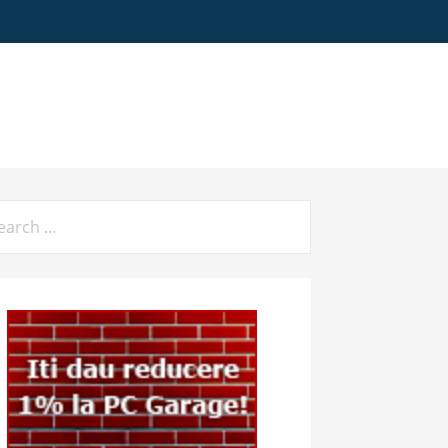
arch
: