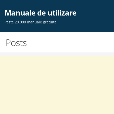
Skip
to
Manuale de utilizare
content
Peste 20.000 manuale gratuite
Posts