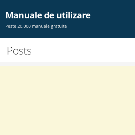
Skip
to
Manuale de utilizare
content
Peste 20.000 manuale gratuite
Posts