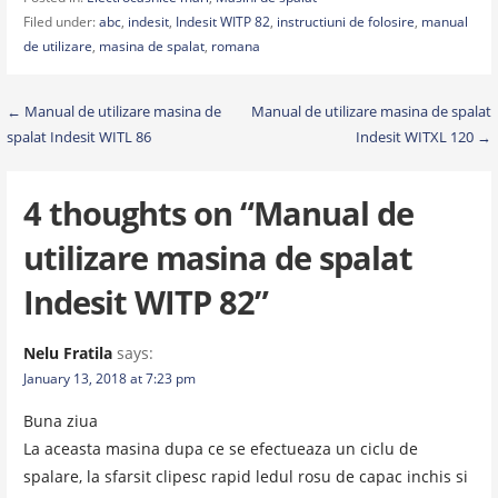
Filed under:
abc
,
indesit
,
Indesit WITP 82
,
instructiuni de folosire
,
manual
de utilizare
,
masina de spalat
,
romana
Post
← Manual de utilizare masina de
Manual de utilizare masina de spalat
spalat Indesit WITL 86
Indesit WITXL 120 →
navigation
4 thoughts on
“Manual de
utilizare masina de spalat
Indesit WITP 82”
Nelu Fratila
says:
January 13, 2018 at 7:23 pm
Buna ziua
La aceasta masina dupa ce se efectueaza un ciclu de
spalare, la sfarsit clipesc rapid ledul rosu de capac inchis si