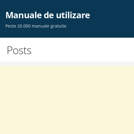
Skip
to
Manuale de utilizare
content
Peste 20.000 manuale gratuite
Posts