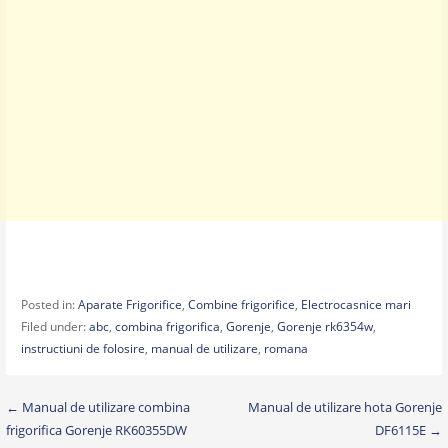
Posted in:
Aparate Frigorifice
,
Combine frigorifice
,
Electrocasnice mari
Filed under:
abc
,
combina frigorifica
,
Gorenje
,
Gorenje rk6354w
,
instructiuni de folosire
,
manual de utilizare
,
romana
Post
← Manual de utilizare combina
Manual de utilizare hota Gorenje
frigorifica Gorenje RK60355DW
DF6115E →