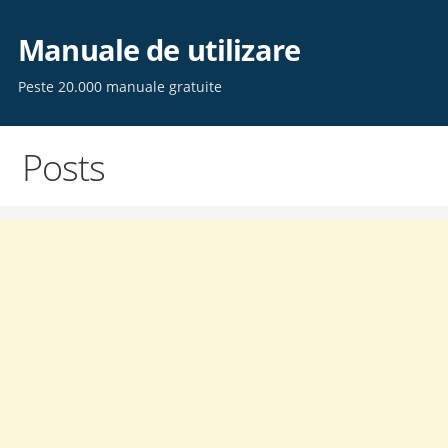
Skip
to
Manuale de utilizare
content
Peste 20.000 manuale gratuite
Posts