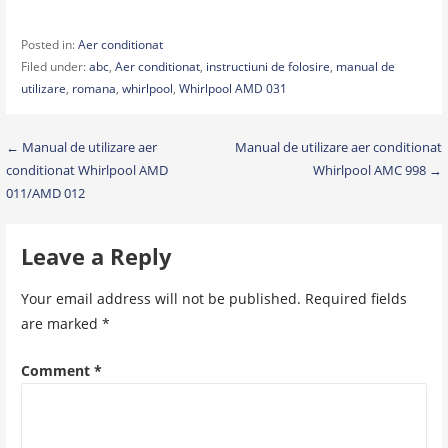
Posted in:
Aer conditionat
Filed under:
abc
,
Aer conditionat
,
instructiuni de folosire
,
manual de
utilizare
,
romana
,
whirlpool
,
Whirlpool AMD 031
Post
← Manual de utilizare aer
Manual de utilizare aer conditionat
conditionat Whirlpool AMD
Whirlpool AMC 998 →
navigation
011/AMD 012
Leave a Reply
Your email address will not be published.
Required fields
are marked
*
Comment
*